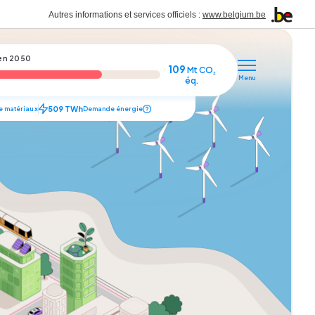
Autres informations et services officiels :
www.belgium.be
 en 2050
109
Mt CO₂
Menu
éq.
509
TWh
 matériaux
Demande énergie