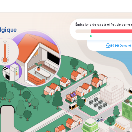
Émissions de gaz à effet de serre
elgique
59
Mt
Demande