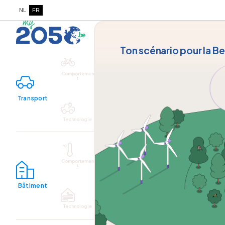
NL
FR
Ton scénario pour la B
Comportemen
t
Transport
Technologie
Comportemen
t
Bâtiment
Technologie