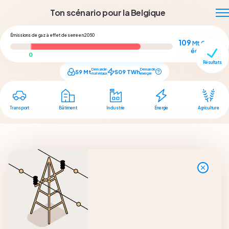
Ton scénario pour la Belgique
Émissions de gaz à effet de serre en 2050
109
Mt CO₂
éq.
Résultats
Demande
Demande
59
Mt
509
TWh
matériaux
énergie
Transport
Bâtiment
Industrie
Énergie
Agriculture
Question
3
/
3