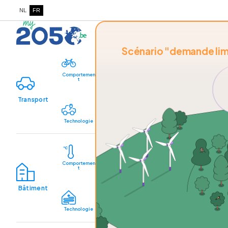
NL
FR
Scénario "demande lim
Comportemen
t
Transport
Technologie
Comportemen
t
Bâtiment
Technologie