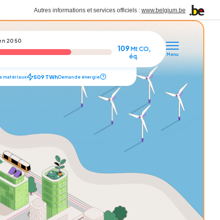
Autres informations et services officiels :
www.belgium.be
 en 2050
109
Mt CO₂
Menu
éq.
509
TWh
 matériaux
Demande énergie