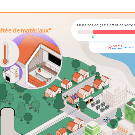
Émissions de gaz à effet de serre
itée de matériaux"
59
Mt
Demande
max.
30
Mt