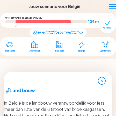
Jouw scenario voor België
Uitstoot van broeikasgassen in 2050
109
Mt CO₂ eq
Resultaat
Vraag naar
Vraag naar
59
Mt
509
TWh
materiaal
energie
Transport
Gebouwen
Industrie
Energie
Landbouw
Landbouw
In België is de landbouw verantwoordelijk voor iets
meer dan 10% van de uitstoot van broeikasgassen.
Het gaat hier om methaan (CH₄) en distikstofoxide of