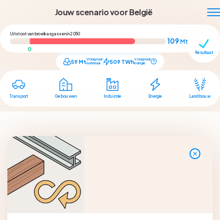
Jouw scenario voor België
Uitstoot van broeikasgassen in 2050
109
Mt CO₂ eq
Resultaat
Vraag naar
Vraag naar
59
Mt
509
TWh
materiaal
energie
Transport
Gebouwen
Industrie
Energie
Landbouw
Vraag
2
/
3